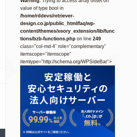
Warning
: Trying to access array offset on
value of type bool in
/home/rddevs/retriever-
design.co.jp/public_html/faq/wp-
content/themes/xeory_extension/lib/func
tions/bzb-functions.php
on line
249
class="col-md-4" role="complementary"
itemscope="itemscope"
itemtype="http://schema.org/WPSideBar">