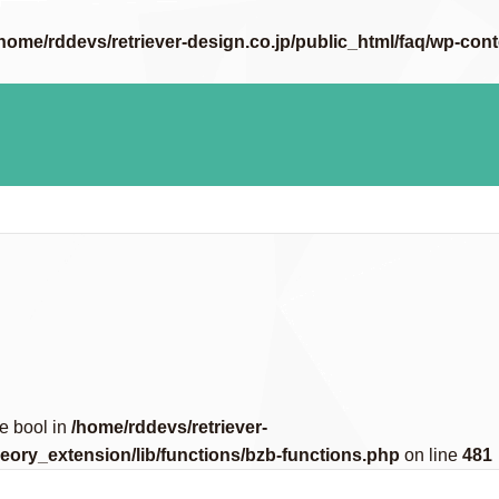
home/rddevs/retriever-design.co.jp/public_html/faq/wp-con
pe bool in
/home/rddevs/retriever-
eory_extension/lib/functions/bzb-functions.php
on line
481