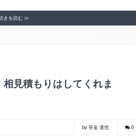
続きを読む ≫
】相見積もりはしてくれま
by 笹金 達也
0