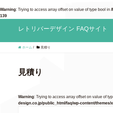
Warning
: Trying to access array offset on value of type bool in
/
139
レトリバーデザイン FAQサイト
ホーム
/
見積り
見積り
Warning
: Trying to access array offset on value of ty
design.co.jp/public_html/faq/wp-content/themes/x