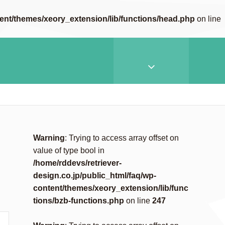
tent/themes/xeory_extension/lib/functions/head.php
on line
Warning
: Trying to access array offset on
value of type bool in
/home/rddevs/retriever-
design.co.jp/public_html/faq/wp-
content/themes/xeory_extension/lib/func
tions/bzb-functions.php
on line
247