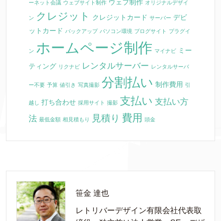
ウェブ制作
ーネット会議
ウェブサイト制作
オリジナルデザイ
クレジット
クレジットカード
デビ
ン
サーバー
ットカード
バックアップ
パソコン環境
ブログサイト
プラグイ
ホームページ制作
ミー
ン
マイナビ
レンタルサーバー
ティング
リクナビ
レンタルサーバ
分割払い
制作費用
ー不要
予算
値引き
写真撮影
引
支払い
支払い方
打ち合わせ
越し
採用サイト
撮影
費用
見積り
法
最低金額
相見積もり
頭金
笹金 達也
レトリバーデザイン有限会社代表取