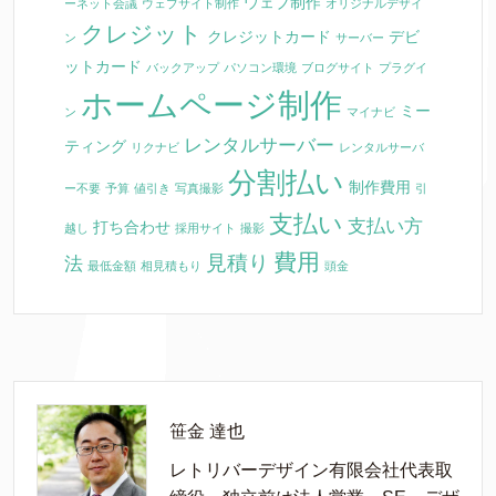
ウェブ制作
ーネット会議
ウェブサイト制作
オリジナルデザイ
クレジット
クレジットカード
デビ
ン
サーバー
ットカード
バックアップ
パソコン環境
ブログサイト
プラグイ
ホームページ制作
ミー
ン
マイナビ
レンタルサーバー
ティング
リクナビ
レンタルサーバ
分割払い
制作費用
ー不要
予算
値引き
写真撮影
引
支払い
支払い方
打ち合わせ
越し
採用サイト
撮影
費用
見積り
法
最低金額
相見積もり
頭金
笹金 達也
レトリバーデザイン有限会社代表取