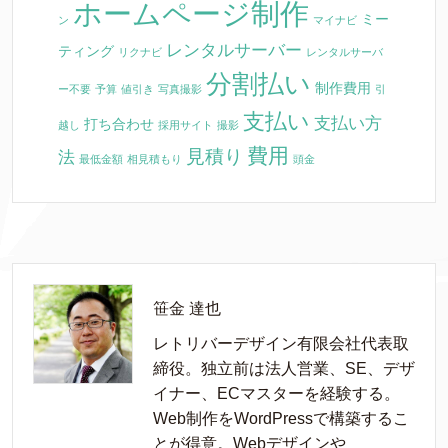
ホームページ制作
ミー
ン
マイナビ
レンタルサーバー
ティング
リクナビ
レンタルサーバ
分割払い
制作費用
ー不要
予算
値引き
写真撮影
引
支払い
支払い方
打ち合わせ
越し
採用サイト
撮影
費用
見積り
法
最低金額
相見積もり
頭金
笹金 達也
レトリバーデザイン有限会社代表取
締役。独立前は法人営業、SE、デザ
イナー、ECマスターを経験する。
Web制作をWordPressで構築するこ
とが得意。Webデザインや