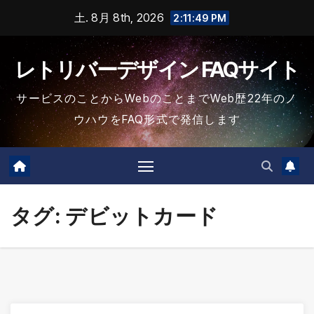
コ
土. 8月 8th, 2026
2:11:49 PM
ン
テ
レトリバーデザイン FAQサイト
ン
ツ
サービスのことからWebのことまでWeb歴22年のノ
に
ウハウをFAQ形式で発信します
ス
キ
ッ
プ
タグ:
デビットカード