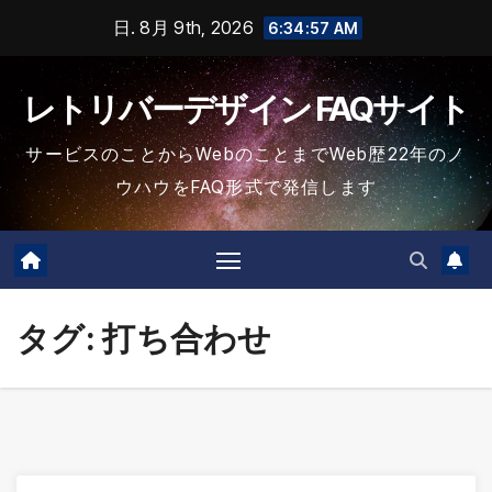
コ
日. 8月 9th, 2026
6:34:57 AM
ン
テ
レトリバーデザイン FAQサイト
ン
ツ
サービスのことからWebのことまでWeb歴22年のノ
に
ウハウをFAQ形式で発信します
ス
キ
ッ
プ
タグ:
打ち合わせ