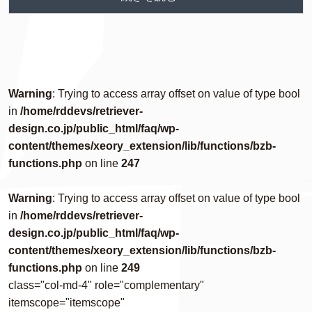
Warning
: Trying to access array offset on value of type bool
in
/home/rddevs/retriever-
design.co.jp/public_html/faq/wp-
content/themes/xeory_extension/lib/functions/bzb-
functions.php
on line
247
Warning
: Trying to access array offset on value of type bool
in
/home/rddevs/retriever-
design.co.jp/public_html/faq/wp-
content/themes/xeory_extension/lib/functions/bzb-
functions.php
on line
249
class="col-md-4" role="complementary"
itemscope="itemscope"